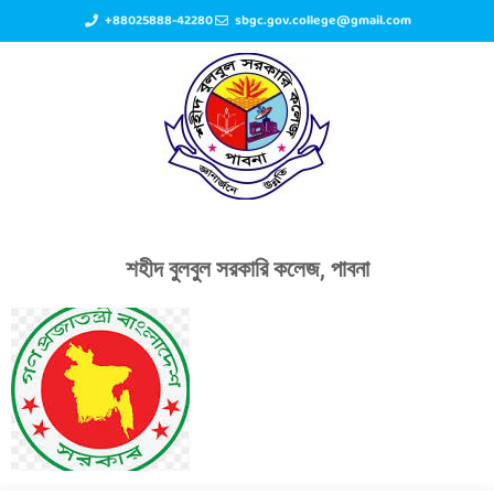
+88025888-42280
sbgc.gov.college@gmail.com
শহীদ বুলবুল সরকারি কলেজ, পাবনা