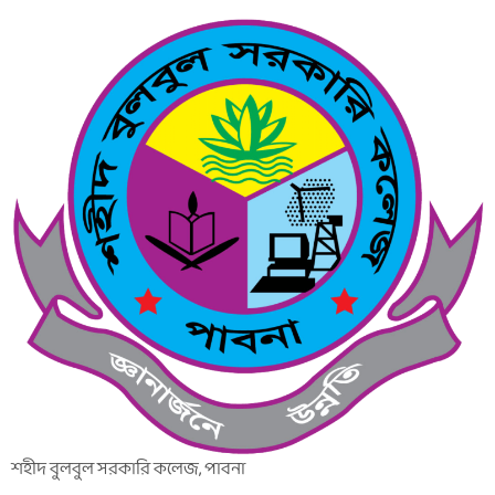
শহীদ বুলবুল সরকারি কলেজ, পাবনা