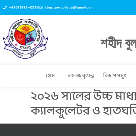
+88025888-42280
sbgc.gov.college@gmail.com
শহীদ বু
হোম
কলেজ বৃত্তান্ত
বিভাগ সমুহ
২০২৬ সালের উচ্চ মাধ্য
ক্যালকুলেটর ও হাতঘড়ি ব