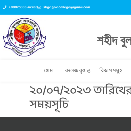
+88025888-42280
sbgc.gov.college@gmail.com
শহীদ বু
হোম
কলেজ বৃত্তান্ত
বিভাগ সমুহ
২০/০৭/২০২৩ তারিখের ২
সময়সূচি