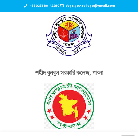
+88025888-42280
sbgc.gov.college@gmail.com
শহীদ বুলবুল সরকারি কলেজ, পাবনা