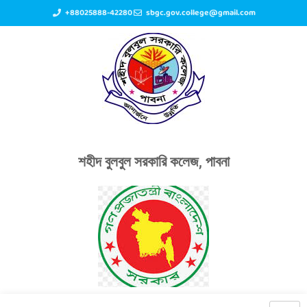
+88025888-42280
sbgc.gov.college@gmail.com
শহীদ বুলবুল সরকারি কলেজ, পাবনা