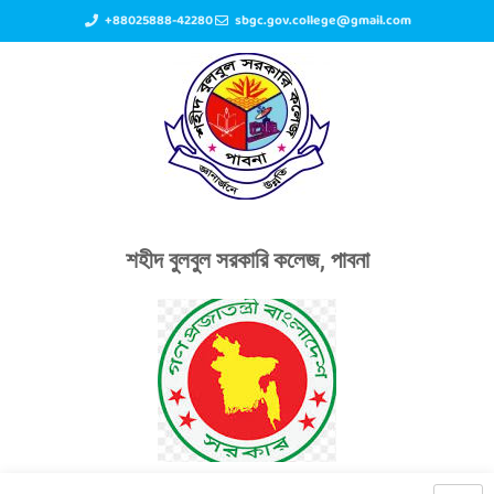
+88025888-42280
sbgc.gov.college@gmail.com
শহীদ বুলবুল সরকারি কলেজ, পাবনা