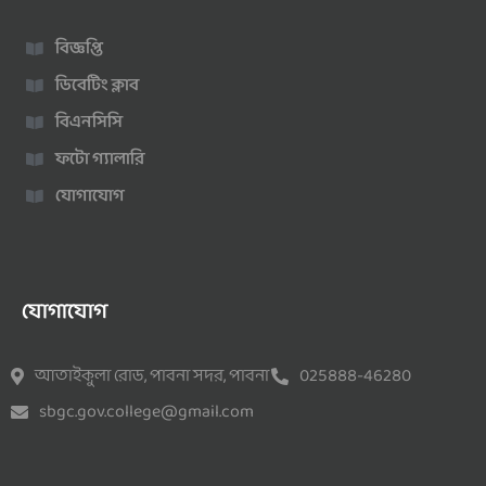
বিজ্ঞপ্তি
ডিবেটিং ক্লাব
বিএনসিসি
ফটো গ্যালারি
যোগাযোগ
যোগাযোগ
আতাইকুলা রোড, পাবনা সদর, পাবনা
025888-46280
sbgc.gov.college@gmail.com