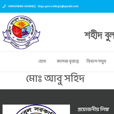
+88025888-42280
sbgc.gov.college@gmail.com
শহীদ বু
হোম
কলেজ বৃত্তান্ত
বিভাগ সমুহ
মোঃ আবু সহিদ
প্রয়োজনীয় লিঙ্ক