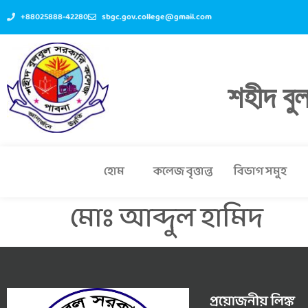
+88025888-42280
sbgc.gov.college@gmail.com
শহীদ বু
হোম
কলেজ বৃত্তান্ত
বিভাগ সমুহ
মোঃ আব্দুল হামিদ
প্রয়োজনীয় লিঙ্ক