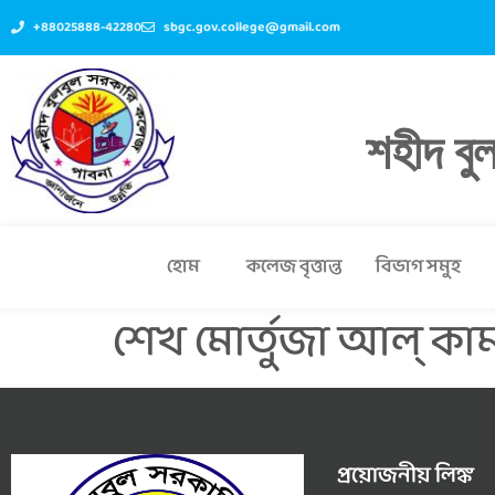
+88025888-42280
sbgc.gov.college@gmail.com
শহীদ বু
হোম
কলেজ বৃত্তান্ত
বিভাগ সমুহ
শেখ মোর্তুজা আল্ কা
প্রয়োজনীয় লিঙ্ক