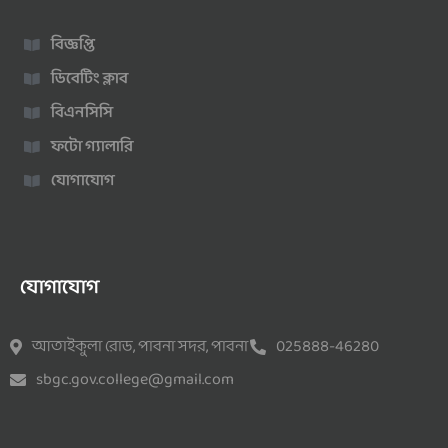
বিজ্ঞপ্তি
ডিবেটিং ক্লাব
বিএনসিসি
ফটো গ্যালারি
যোগাযোগ
যোগাযোগ
আতাইকুলা রোড, পাবনা সদর, পাবনা
025888-46280
sbgc.gov.college@gmail.com