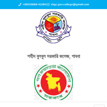
+88025888-42280
sbgc.gov.college@gmail.com
শহীদ বুলবুল সরকারি কলেজ, পাবনা