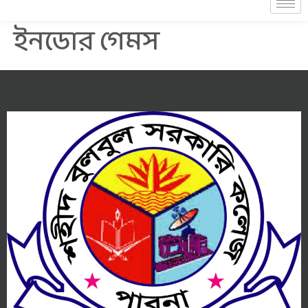
ইনডোর গেমস