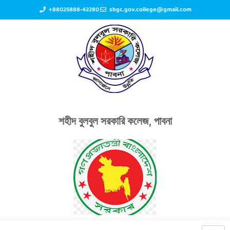
+88025888-42280
sbgc.gov.college@gmail.com
শহীদ বুলবুল সরকারি কলেজ, পাবনা