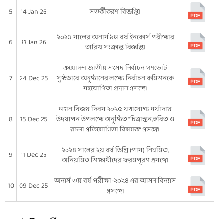
5
14 Jan 26
সতর্কীকরণ বিজ্ঞপ্তি।
২০২৫ সালের অনার্স ১ম বর্ষ ইনকোর্স পরীক্ষার
6
11 Jan 26
তারিখ সংক্রান্ত বিজ্ঞপ্তি।
ক্রয়োদশ জাতীয় সংসদ নির্বাচন গণভোট
7
24 Dec 25
সুষ্ঠভাবে অনুষ্ঠানের লক্ষ্যে নির্বাচন কমিশনকে
সহযোগিতা প্রদান প্রসঙ্গে।
মহান বিজয় দিবস ২০২৫ যথাযোগ্য মর্যাদায়
8
15 Dec 25
উদযাপন উপলক্ষে অনুষ্ঠিত “চিত্রাস্কন,কবিত ও
রচনা প্রতিযোগিতা বিষয়ক” প্রসঙ্গে।
২০২৪ সালের ২য় বর্ষ ডিগ্রি (পাস) নিয়মিত,
9
11 Dec 25
অনিয়মিত শিক্ষার্থীদের ফরমপূরণ প্রসঙ্গে।
অনার্স ৩য় বর্ষ পরীক্ষা-২০২৪ এর আসন বিন্যাস
10
09 Dec 25
প্রসঙ্গে।