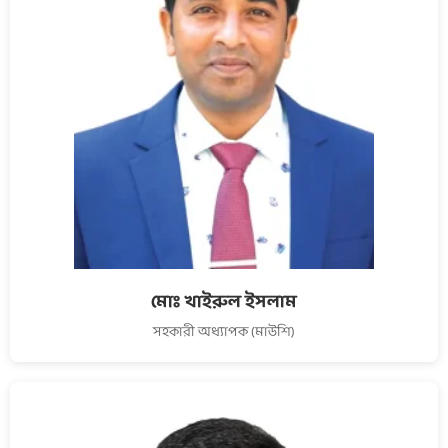
মোঃ খাইরুল ইসলাম
সহকারী অধ্যাপক (মাউশি)