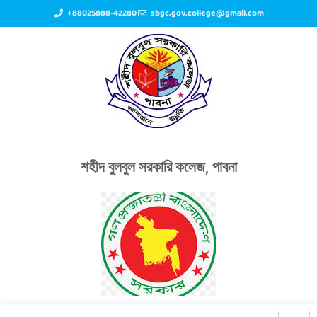
+88025888-42280
sbgc.gov.college@gmail.com
শহীদ বুলবুল সরকারি কলেজ, পাবনা