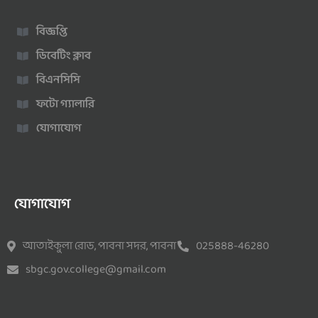
বিজ্ঞপ্তি
ডিবেটিং ক্লাব
বিএনসিসি
ফটো গ্যালারি
যোগাযোগ
যোগাযোগ
আতাইকুলা রোড, পাবনা সদর, পাবনা
025888-46280
sbgc.gov.college@gmail.com