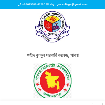
+88025888-42280
sbgc.gov.college@gmail.com
শহীদ বুলবুল সরকারি কলেজ, পাবনা