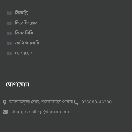
বিজ্ঞপ্তি
ডিবেটিং ক্লাব
বিএনসিসি
ফটো গ্যালারি
যোগাযোগ
যোগাযোগ
আতাইকুলা রোড, পাবনা সদর, পাবনা
025888-46280
sbgc.gov.college@gmail.com