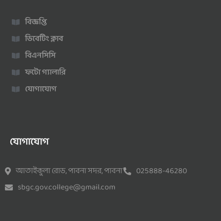
বিজ্ঞপ্তি
ডিবেটিং ক্লাব
বিএনসিসি
ফটো গ্যালারি
যোগাযোগ
যোগাযোগ
আতাইকুলা রোড, পাবনা সদর, পাবনা
025888-46280
sbgc.gov.college@gmail.com