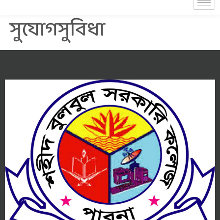
সুযোগসুবিধা