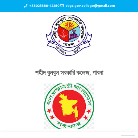
+88025888-42280
sbgc.gov.college@gmail.com
শহীদ বুলবুল সরকারি কলেজ, পাবনা