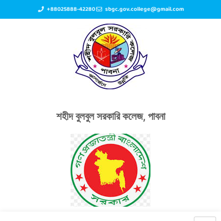
+88025888-42280
sbgc.gov.college@gmail.com
শহীদ বুলবুল সরকারি কলেজ, পাবনা