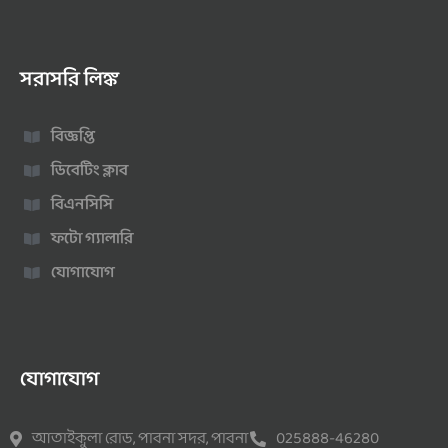
সরাসরি লিঙ্ক
বিজ্ঞপ্তি
ডিবেটিং ক্লাব
বিএনসিসি
ফটো গ্যালারি
যোগাযোগ
যোগাযোগ
আতাইকুলা রোড, পাবনা সদর, পাবনা
025888-46280