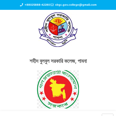
+88025888-42280
sbgc.gov.college@gmail.com
শহীদ বুলবুল সরকারি কলেজ, পাবনা