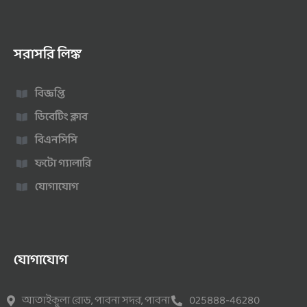
সরাসরি লিঙ্ক
বিজ্ঞপ্তি
ডিবেটিং ক্লাব
বিএনসিসি
ফটো গ্যালারি
যোগাযোগ
যোগাযোগ
আতাইকুলা রোড, পাবনা সদর, পাবনা
025888-46280