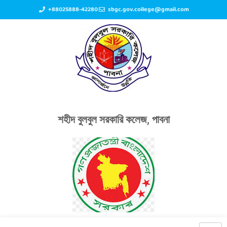
+88025888-42280
sbgc.gov.college@gmail.com
শহীদ বুলবুল সরকারি কলেজ, পাবনা