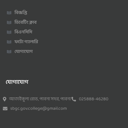
বিজ্ঞপ্তি
ডিবেটিং ক্লাব
বিএনসিসি
ফটো গ্যালারি
যোগাযোগ
যোগাযোগ
আতাইকুলা রোড, পাবনা সদর, পাবনা
025888-46280
sbgc.gov.college@gmail.com