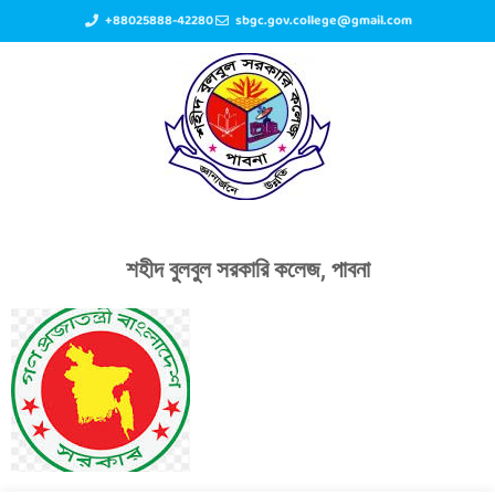
+88025888-42280
sbgc.gov.college@gmail.com
শহীদ বুলবুল সরকারি কলেজ, পাবনা