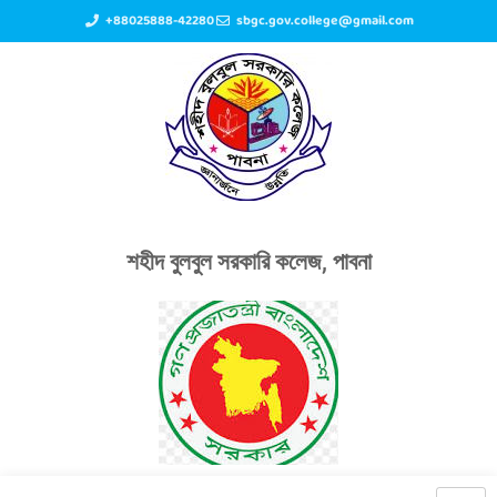
+88025888-42280
sbgc.gov.college@gmail.com
শহীদ বুলবুল সরকারি কলেজ, পাবনা