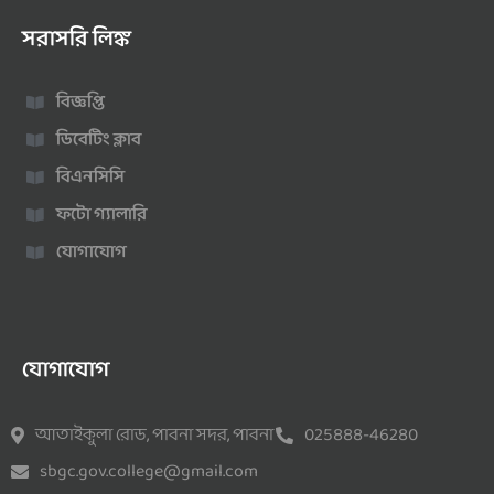
সরাসরি লিঙ্ক
বিজ্ঞপ্তি
ডিবেটিং ক্লাব
বিএনসিসি
ফটো গ্যালারি
যোগাযোগ
যোগাযোগ
আতাইকুলা রোড, পাবনা সদর, পাবনা
025888-46280
sbgc.gov.college@gmail.com