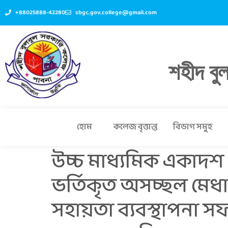
+88025888-42280
sbgc.gov.college@gmail.com
শহীদ বু
হোম
কলেজ বৃত্তান্ত
বিভাগ সমুহ
উচ্চ মাধ্যমিক একাদশ শ্
ভর্তিকৃত অসচ্ছল মেধাবী 
সহায়তা ব্যবস্থাপনা স