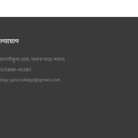
োগাযোগ
আতাইকুলা রোড, পাবনা সদর, পাবনা
025888-46280
sbgc.gov.college@gmail.com