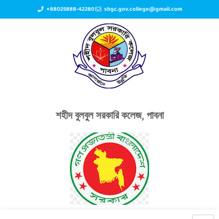
+88025888-42280
sbgc.gov.college@gmail.com
শহীদ বুলবুল সরকারি কলেজ, পাবনা