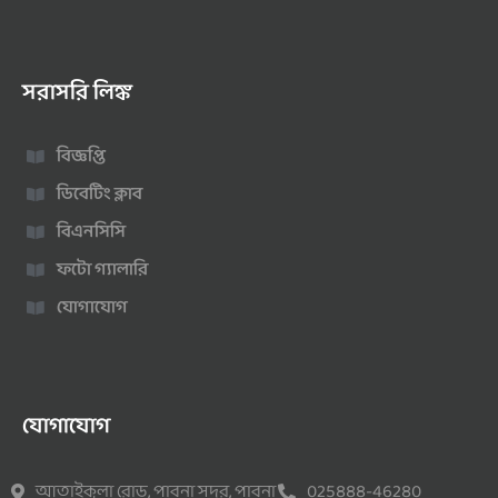
সরাসরি লিঙ্ক
বিজ্ঞপ্তি
ডিবেটিং ক্লাব
বিএনসিসি
ফটো গ্যালারি
যোগাযোগ
যোগাযোগ
আতাইকুলা রোড, পাবনা সদর, পাবনা
025888-46280