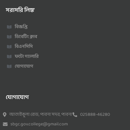
সরাসরি লিঙ্ক
বিজ্ঞপ্তি
ডিবেটিং ক্লাব
বিএনসিসি
ফটো গ্যালারি
যোগাযোগ
যোগাযোগ
আতাইকুলা রোড, পাবনা সদর, পাবনা
025888-46280
sbgc.gov.college@gmail.com