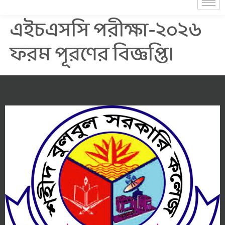
এইচএসসি পরীক্ষা-২০২৬
ফরম পূরণের বিজ্ঞপ্তি।