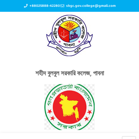
+88025888-42280
sbgc.gov.college@gmail.com
শহীদ বুলবুল সরকারি কলেজ, পাবনা