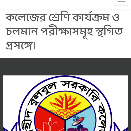
কলেজের শ্রেণি কার্যক্রম ও
চলমান পরীক্ষাসমূহ স্থগিত
প্রসঙ্গে।