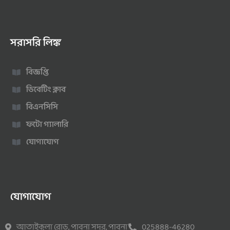
সরাসরি লিঙ্ক
বিজ্ঞপ্তি
ডিবেটিং ক্লাব
বিএনসিসি
ফটো গ্যালারি
যোগাযোগ
যোগাযোগ
আতাইকুলা রোড, পাবনা সদর, পাবনা
025888-46280