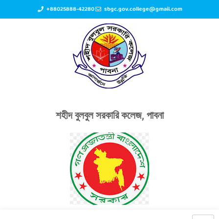
+88025888-42280
sbgc.gov.college@gmail.com
শহীদ বুলবুল সরকারি কলেজ, পাবনা