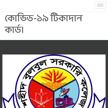
কোভিড-১৯ টিকাদান
কার্ড।