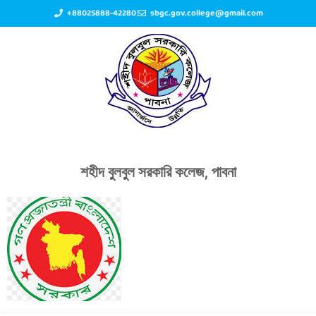
+88025888-42280
sbgc.gov.college@gmail.com
শহীদ বুলবুল সরকারি কলেজ, পাবনা