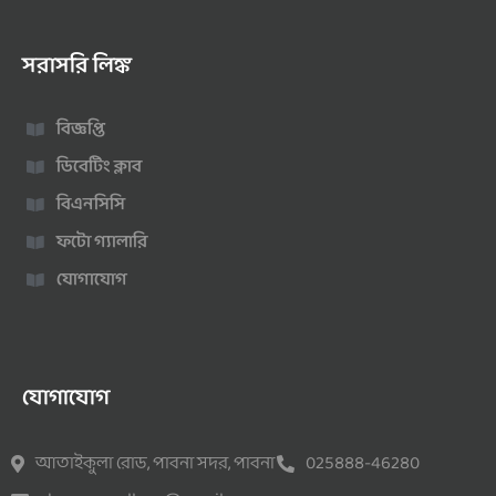
সরাসরি লিঙ্ক
বিজ্ঞপ্তি
ডিবেটিং ক্লাব
বিএনসিসি
ফটো গ্যালারি
যোগাযোগ
যোগাযোগ
আতাইকুলা রোড, পাবনা সদর, পাবনা
025888-46280