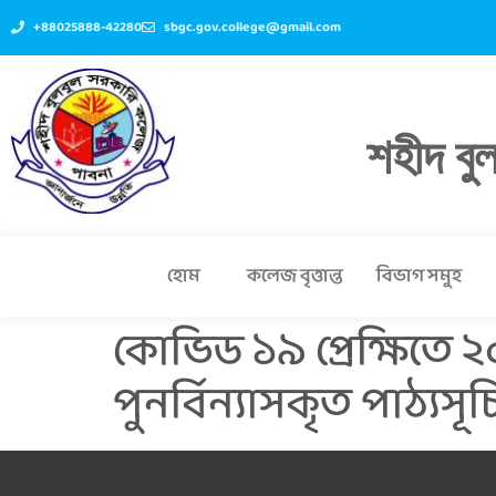
+88025888-42280
sbgc.gov.college@gmail.com
শহীদ বু
হোম
কলেজ বৃত্তান্ত
বিভাগ সমুহ
কোভিড ১৯ প্রেক্ষিতে
পুনর্বিন্যাসকৃত পাঠ্যসূচ