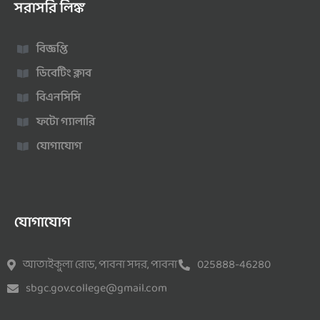
সরাসরি লিঙ্ক
বিজ্ঞপ্তি
ডিবেটিং ক্লাব
বিএনসিসি
ফটো গ্যালারি
যোগাযোগ
যোগাযোগ
আতাইকুলা রোড, পাবনা সদর, পাবনা
025888-46280
sbgc.gov.college@gmail.com