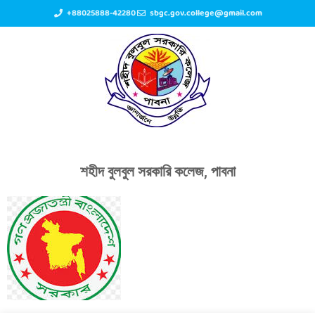
+88025888-42280
sbgc.gov.college@gmail.com
শহীদ বুলবুল সরকারি কলেজ, পাবনা