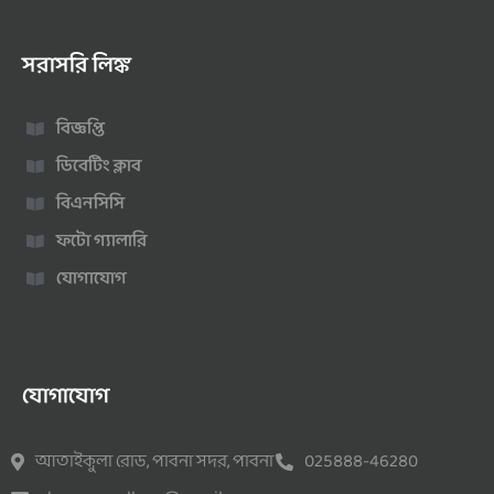
সরাসরি লিঙ্ক
বিজ্ঞপ্তি
ডিবেটিং ক্লাব
বিএনসিসি
ফটো গ্যালারি
যোগাযোগ
যোগাযোগ
আতাইকুলা রোড, পাবনা সদর, পাবনা
025888-46280