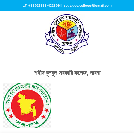
+88025888-42280
sbgc.gov.college@gmail.com
শহীদ বুলবুল সরকারি কলেজ, পাবনা