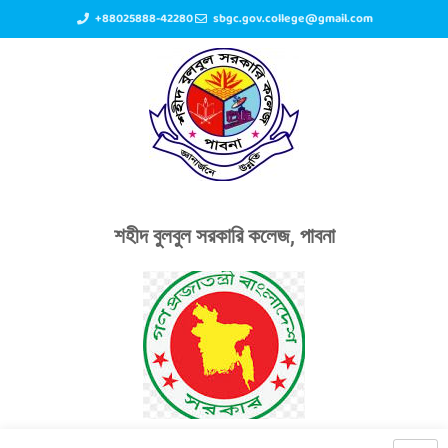
+88025888-42280
sbgc.gov.college@gmail.com
শহীদ বুলবুল সরকারি কলেজ, পাবনা