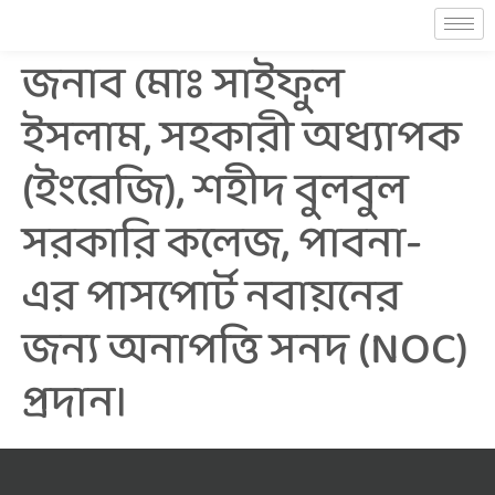
জনাব মোঃ সাইফুল
ইসলাম, সহকারী অধ্যাপক
(ইংরেজি), শহীদ বুলবুল
সরকারি কলেজ, পাবনা-
এর পাসপোর্ট নবায়নের
জন্য অনাপত্তি সনদ (NOC)
প্রদান।