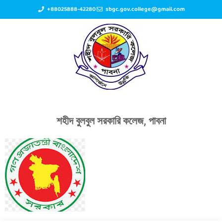
+88025888-42280
sbgc.gov.college@gmail.com
শহীদ বুলবুল সরকারি কলেজ, পাবনা