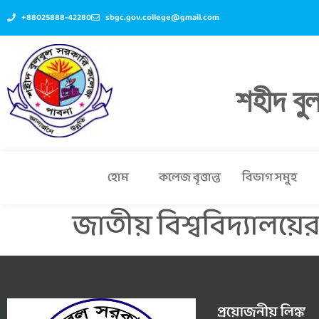
+88025888-42280
sbgc.gov.college@gmail.com
শহীদ বু
হোম
কলেজ বৃত্তান্ত
বিভাগ সমুহ
জাতীয় বিশ্ববিদ্যালয়ের 
প্রয়োজনীয় লিঙ্ক