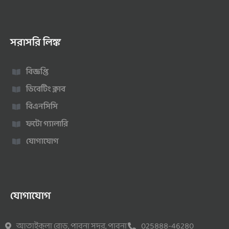
সরাসরি লিঙ্ক
বিজ্ঞপ্তি
ডিবেটিং ক্লাব
বিএনসিসি
ফটো গ্যালারি
যোগাযোগ
যোগাযোগ
আতাইকুলা রোড, পাবনা সদর, পাবনা
025888-46280