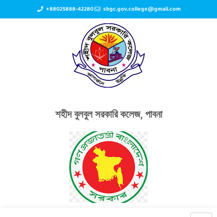
+88025888-42280
sbgc.gov.college@gmail.com
শহীদ বুলবুল সরকারি কলেজ, পাবনা