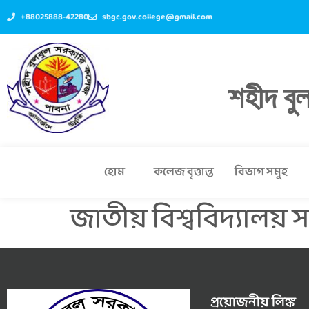
+88025888-42280
sbgc.gov.college@gmail.com
শহীদ বু
হোম
কলেজ বৃত্তান্ত
বিভাগ সমুহ
জাতীয় বিশ্ববিদ্যালয় সং
প্রয়োজনীয় লিঙ্ক