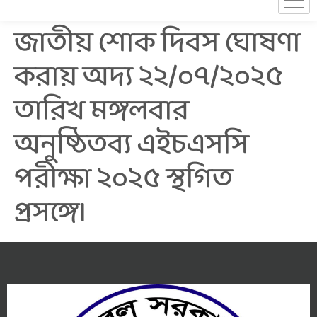
জাতীয় শোক দিবস ঘোষণা
করায় অদ্য ২২/০৭/২০২৫
তারিখ মঙ্গলবার
অনুষ্ঠিতব্য এইচএসসি
পরীক্ষা ২০২৫ স্থগিত
প্রসঙ্গে।