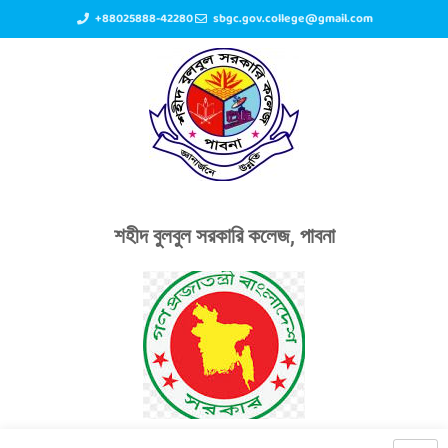
+88025888-42280
sbgc.gov.college@gmail.com
শহীদ বুলবুল সরকারি কলেজ, পাবনা