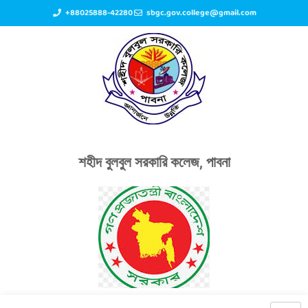
+88025888-42280
sbgc.gov.college@gmail.com
শহীদ বুলবুল সরকারি কলেজ, পাবনা