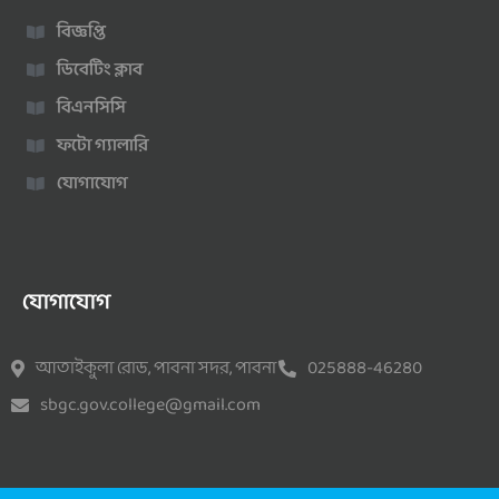
বিজ্ঞপ্তি
ডিবেটিং ক্লাব
বিএনসিসি
ফটো গ্যালারি
যোগাযোগ
যোগাযোগ
আতাইকুলা রোড, পাবনা সদর, পাবনা
025888-46280
sbgc.gov.college@gmail.com