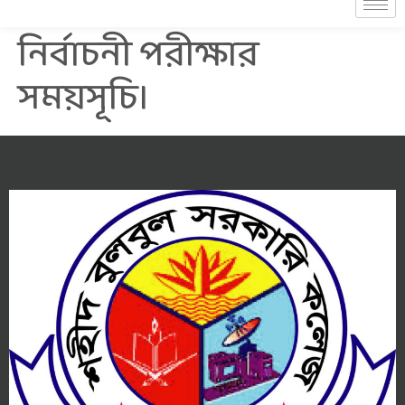
নির্বাচনী পরীক্ষার
সময়সূচি।