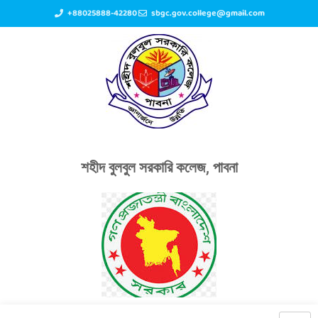
+88025888-42280
sbgc.gov.college@gmail.com
শহীদ বুলবুল সরকারি কলেজ, পাবনা