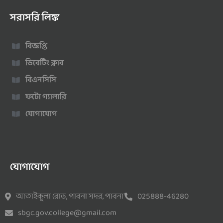
সরাসরি লিঙ্ক
বিজ্ঞপ্তি
ডিবেটিং ক্লাব
বিএনসিসি
ফটো গ্যালারি
যোগাযোগ
যোগাযোগ
আতাইকুলা রোড, পাবনা সদর, পাবনা
025888-46280
sbgc.gov.college@gmail.com