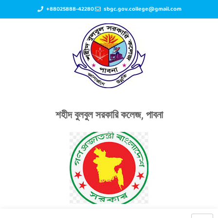
+88025888-42280
sbgc.gov.college@gmail.com
শহীদ বুলবুল সরকারি কলেজ, পাবনা