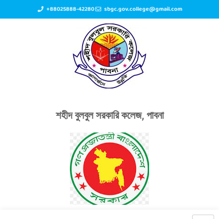
+88025888-42280
sbgc.gov.college@gmail.com
শহীদ বুলবুল সরকারি কলেজ, পাবনা