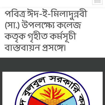
পবিত্র ঈদ-ই-মিলাদুন্নবী
(সা.) উপলক্ষ্যে কলেজ
কতৃক গৃহীত কর্মসূচী
বাস্তবায়ন প্রসঙ্গে।