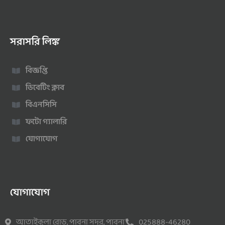
সরাসরি লিঙ্ক
বিজ্ঞপ্তি
ডিবেটিং ক্লাব
বিএনসিসি
ফটো গ্যালারি
যোগাযোগ
যোগাযোগ
আতাইকুলা রোড, পাবনা সদর, পাবনা
025888-46280