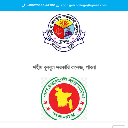
+88025888-42280
sbgc.gov.college@gmail.com
শহীদ বুলবুল সরকারি কলেজ, পাবনা