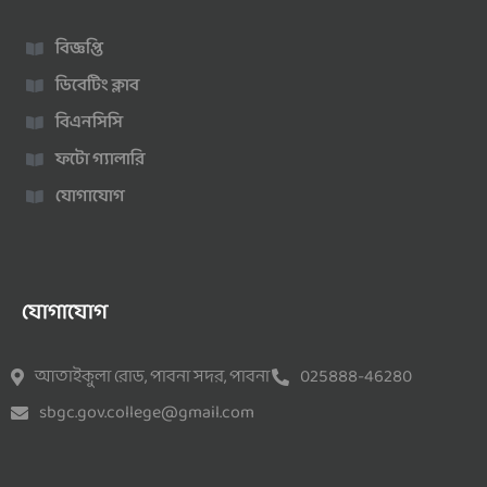
বিজ্ঞপ্তি
ডিবেটিং ক্লাব
বিএনসিসি
ফটো গ্যালারি
যোগাযোগ
যোগাযোগ
আতাইকুলা রোড, পাবনা সদর, পাবনা
025888-46280
sbgc.gov.college@gmail.com