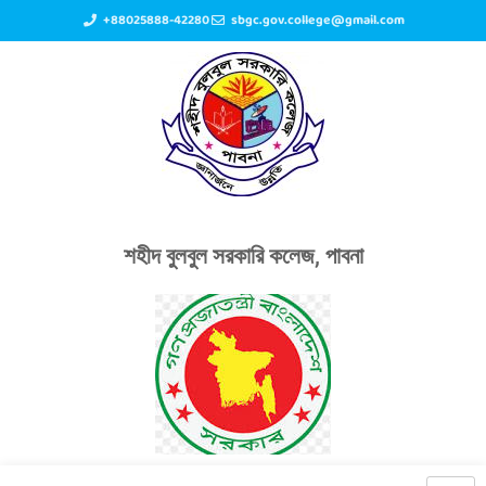
+88025888-42280
sbgc.gov.college@gmail.com
শহীদ বুলবুল সরকারি কলেজ, পাবনা