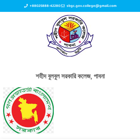
+88025888-42280
sbgc.gov.college@gmail.com
শহীদ বুলবুল সরকারি কলেজ, পাবনা