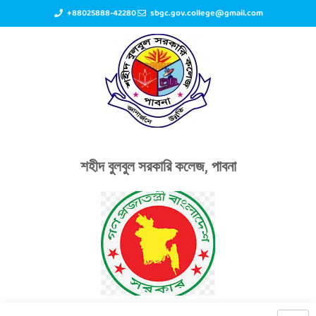
+88025888-42280
sbgc.gov.college@gmail.com
শহীদ বুলবুল সরকারি কলেজ, পাবনা