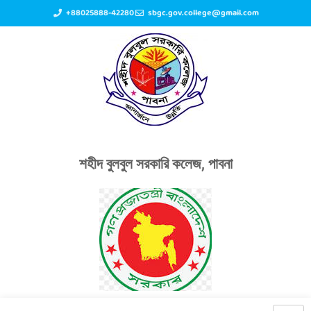
+88025888-42280
sbgc.gov.college@gmail.com
শহীদ বুলবুল সরকারি কলেজ, পাবনা