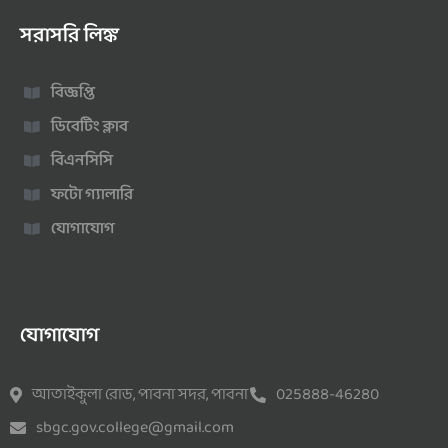
সরাসরি লিঙ্ক
বিজ্ঞপ্তি
ডিবেটিং ক্লাব
বিএনসিসি
ফটো গ্যালারি
যোগাযোগ
যোগাযোগ
আতাইকুলা রোড, পাবনা সদর, পাবনা
025888-46280
sbgc.gov.college@gmail.com