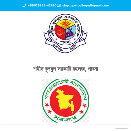
+88025888-42280
sbgc.gov.college@gmail.com
শহীদ বুলবুল সরকারি কলেজ, পাবনা