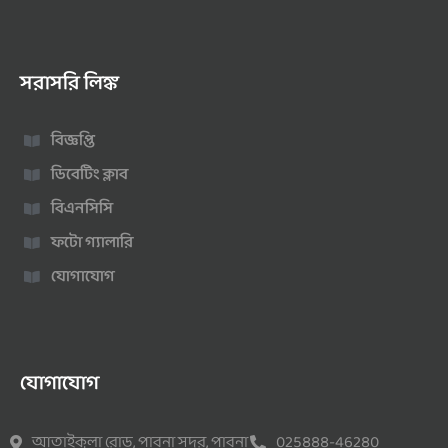
সরাসরি লিঙ্ক
বিজ্ঞপ্তি
ডিবেটিং ক্লাব
বিএনসিসি
ফটো গ্যালারি
যোগাযোগ
যোগাযোগ
আতাইকুলা রোড, পাবনা সদর, পাবনা
025888-46280