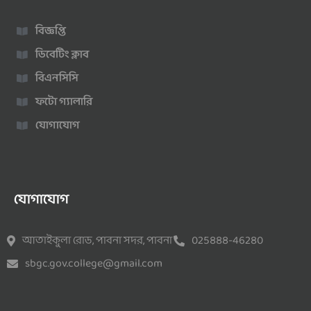
বিজ্ঞপ্তি
ডিবেটিং ক্লাব
বিএনসিসি
ফটো গ্যালারি
যোগাযোগ
যোগাযোগ
আতাইকুলা রোড, পাবনা সদর, পাবনা
025888-46280
sbgc.gov.college@gmail.com