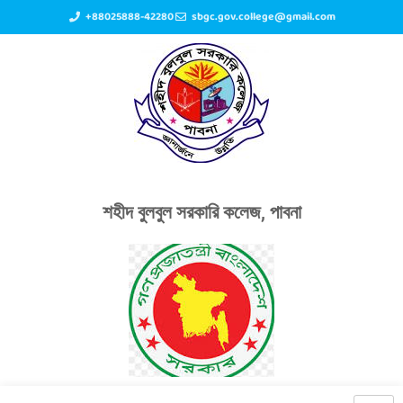
+88025888-42280
sbgc.gov.college@gmail.com
শহীদ বুলবুল সরকারি কলেজ, পাবনা