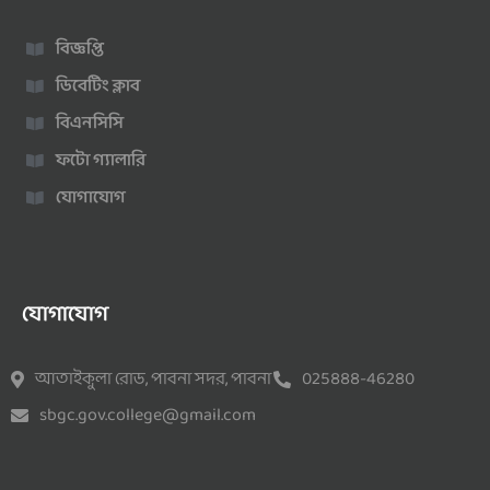
বিজ্ঞপ্তি
ডিবেটিং ক্লাব
বিএনসিসি
ফটো গ্যালারি
যোগাযোগ
যোগাযোগ
আতাইকুলা রোড, পাবনা সদর, পাবনা
025888-46280
sbgc.gov.college@gmail.com