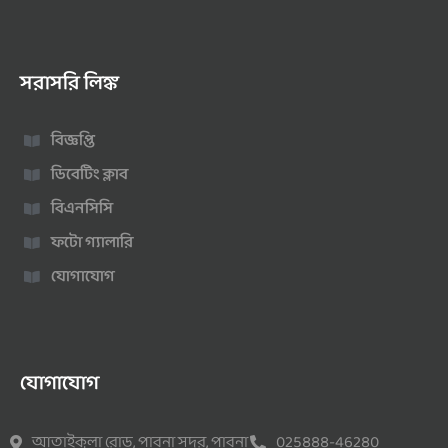
সরাসরি লিঙ্ক
বিজ্ঞপ্তি
ডিবেটিং ক্লাব
বিএনসিসি
ফটো গ্যালারি
যোগাযোগ
যোগাযোগ
আতাইকুলা রোড, পাবনা সদর, পাবনা
025888-46280