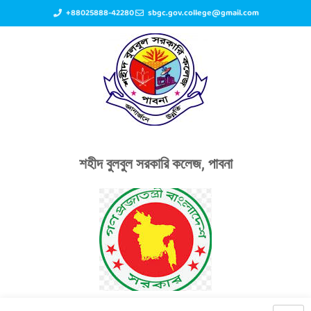
+88025888-42280
sbgc.gov.college@gmail.com
শহীদ বুলবুল সরকারি কলেজ, পাবনা