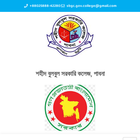
+88025888-42280
sbgc.gov.college@gmail.com
শহীদ বুলবুল সরকারি কলেজ, পাবনা