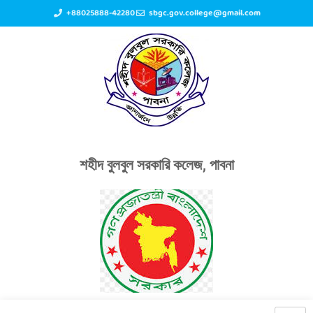
+88025888-42280
sbgc.gov.college@gmail.com
শহীদ বুলবুল সরকারি কলেজ, পাবনা