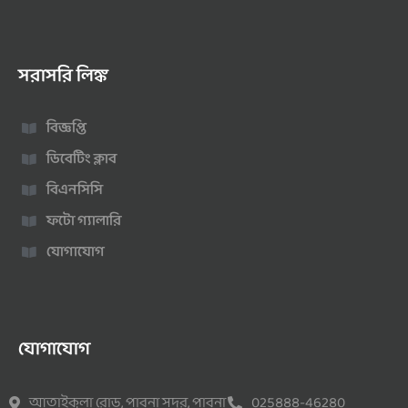
সরাসরি লিঙ্ক
বিজ্ঞপ্তি
ডিবেটিং ক্লাব
বিএনসিসি
ফটো গ্যালারি
যোগাযোগ
যোগাযোগ
আতাইকুলা রোড, পাবনা সদর, পাবনা
025888-46280